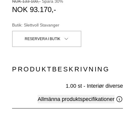
NOK
133 100
,-
Spara
30
%
NOK
93.170
,-
Butik
:
Slettvoll Stavanger
RESERVERA I BUTIK
PRODUKTBESKRIVNING
1.00
st
-
Interiør diverse
Allmänna produktspecifikationer