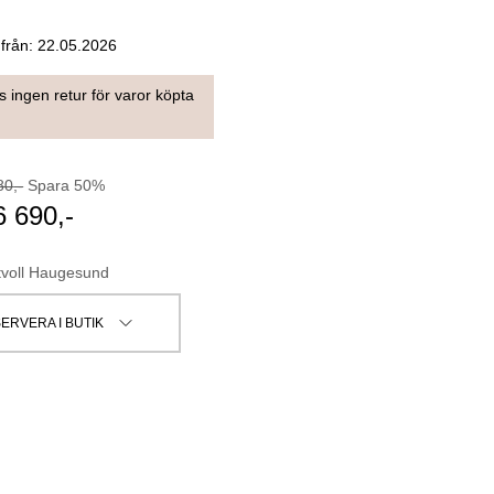
 från:
22.05.2026
s ingen retur för varor köpta
80
,-
Spara
50
%
6 690
,-
tvoll Haugesund
ERVERA I BUTIK