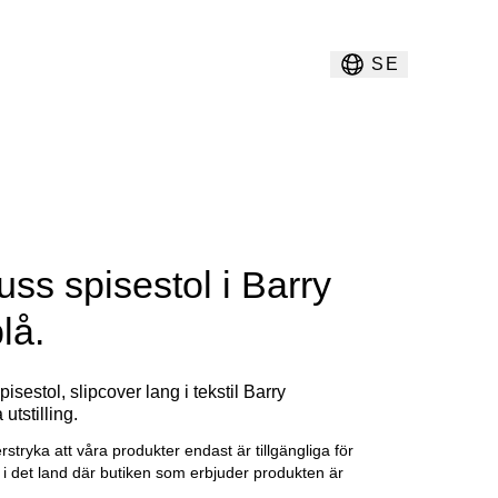
SE
uss spisestol i Barry
blå.
pisestol, slipcover lang i tekstil Barry
 utstilling.
erstryka att våra produkter endast är tillgängliga för
g i det land där butiken som erbjuder produkten är