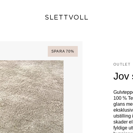
SPARA
70
%
OUTLET
Jov 
Gulvteppe
100 % Te
glans med
eksklusiv
utstillin
skader el
fyldige u