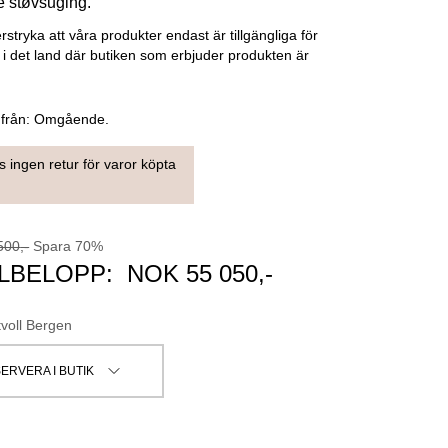
e støvsuging.
erstryka att våra produkter endast är tillgängliga för
g i det land där butiken som erbjuder produkten är
 från:
Omgående.
s ingen retur för varor köpta
500
,-
Spara
70
%
LBELOPP:
NOK
55 050
,-
tvoll Bergen
ERVERA I BUTIK