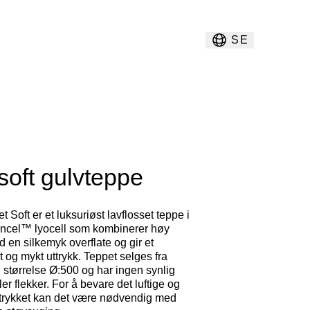
SE
soft gulvteppe
t Soft er et luksuriøst lavflosset teppe i
ncel™ lyocell som kombinerer høy
 en silkemyk overflate og gir et
t og mykt uttrykk. Teppet selges fra
g i størrelse Ø:500 og har ingen synlig
ler flekker. For å bevare det luftige og
ttrykket kan det være nødvendig med