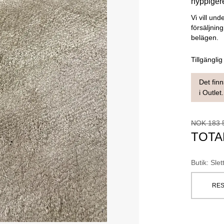
hyppiger
Vi vill und
försäljnin
belägen.
Tillgänglig
Det finn
i Outlet.
NOK
183 
TOTA
Butik
:
Slet
RES