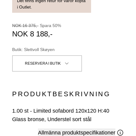
Det finns ingen retur för varor köpta
i Outlet.
NOK
16 375
,-
Spara
50
%
NOK
8 188
,-
Butik
:
Slettvoll Skøyen
RESERVERA I BUTIK
PRODUKTBESKRIVNING
1.00
st
-
Limited sofabord 120x120 H:40
Glass bronse, Understel sort stål
Allmänna produktspecifikationer