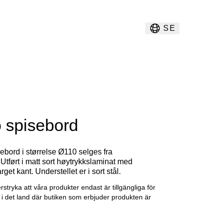
SE
 spisebord
ebord i størrelse Ø110 selges fra
g. Utført i matt sort høytrykkslaminat med
rget kant. Understellet er i sort stål.
erstryka att våra produkter endast är tillgängliga för
g i det land där butiken som erbjuder produkten är