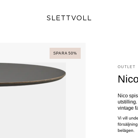
SPARA
50
%
OUTLET
Nico
Nico spis
utstillin
vintage fa
Vi vill und
försäljnin
belägen.