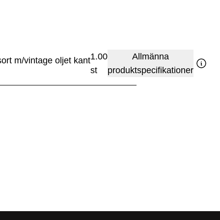
1.00
Allmänna
rt m/vintage oljet kant
st
produktspecifikationer