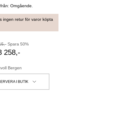
 från:
Omgående.
s ingen retur för varor köpta
15
,-
Spara
50
%
8 258
,-
tvoll Bergen
ERVERA I BUTIK