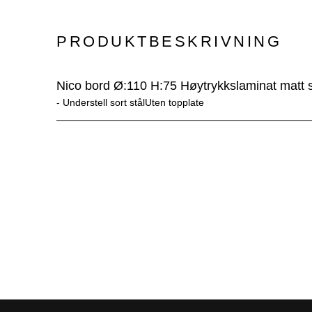
PRODUKTBESKRIVNING
Nico bord Ø:110 H:75 Høytrykkslaminat matt so
- 
Understell sort stålUten topplate