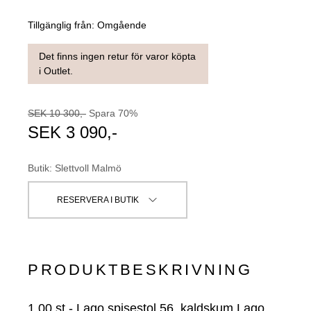
Tillgänglig från:
Omgående
Det finns ingen retur för varor köpta
i Outlet.
SEK
10 300
,-
Spara
70
%
SEK
3 090
,-
Butik
:
Slettvoll Malmö
RESERVERA I BUTIK
PRODUKTBESKRIVNING
1.00
st
-
Lago spisestol 56, kaldskum Lago