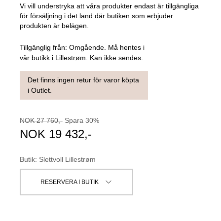
Vi vill understryka att våra produkter endast är tillgängliga
för försäljning i det land där butiken som erbjuder
produkten är belägen.
Tillgänglig från:
Omgående. Må hentes i
vår butikk i Lillestrøm. Kan ikke sendes.
Det finns ingen retur för varor köpta
i Outlet.
NOK
27 760
,-
Spara
30
%
NOK
19 432
,-
Butik
:
Slettvoll Lillestrøm
RESERVERA I BUTIK