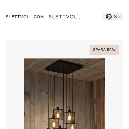
SE
SLETTVOLL.COM
SPARA
50
%