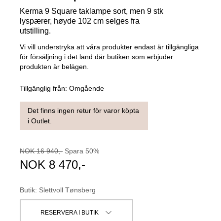
Kerma 9 Square taklampe sort, men 9 stk
lyspærer, høyde 102 cm selges fra
utstilling.
Vi vill understryka att våra produkter endast är tillgängliga
för försäljning i det land där butiken som erbjuder
produkten är belägen.
Tillgänglig från:
Omgående
Det finns ingen retur för varor köpta
i Outlet.
NOK
16 940
,-
Spara
50
%
NOK
8 470
,-
Butik
:
Slettvoll Tønsberg
RESERVERA I BUTIK