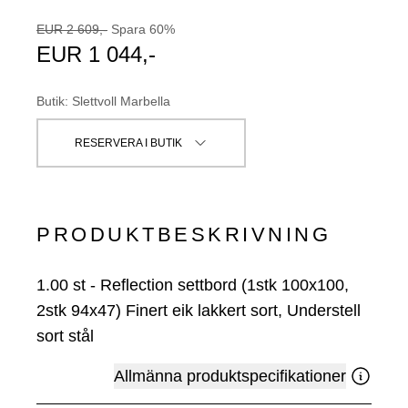
EUR
2 609
,-
Spara
60
%
EUR
1 044
,-
Butik
:
Slettvoll Marbella
RESERVERA I BUTIK
PRODUKTBESKRIVNING
1.00
st
-
Reflection settbord (1stk 100x100,
2stk 94x47) Finert eik lakkert sort, Understell
sort stål
Allmänna produktspecifikationer