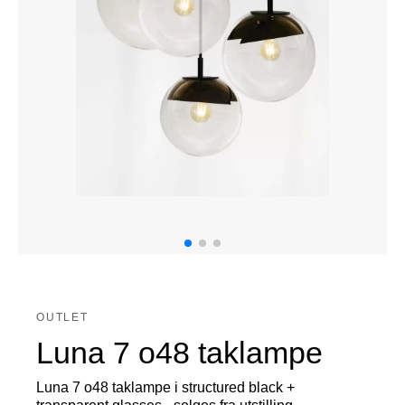
OUTLET
Luna 7 o48 taklampe
Luna 7 o48 taklampe i structured black +