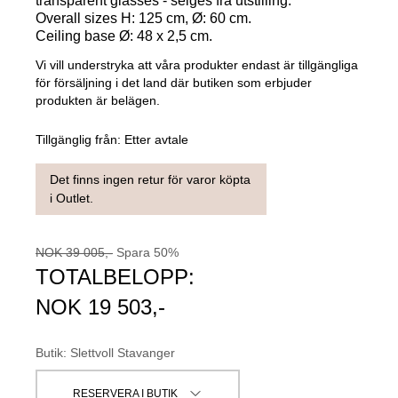
transparent glasses - selges fra utstilling.
Overall sizes H: 125 cm, Ø: 60 cm.
Ceiling base Ø: 48 x 2,5 cm.
Vi vill understryka att våra produkter endast är tillgängliga
för försäljning i det land där butiken som erbjuder
produkten är belägen.
Tillgänglig från:
Etter avtale
Det finns ingen retur för varor köpta
i Outlet.
NOK
39 005
,-
Spara
50
%
TOTALBELOPP:
NOK
19 503
,-
Butik
:
Slettvoll Stavanger
RESERVERA I BUTIK