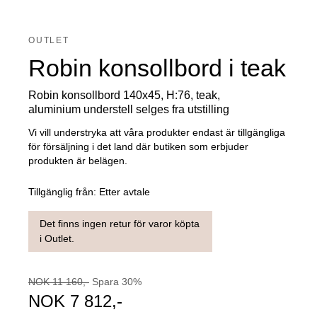
OUTLET
Robin konsollbord i teak
Robin konsollbord 140x45, H:76, teak,
aluminium understell selges fra utstilling
Vi vill understryka att våra produkter endast är tillgängliga
för försäljning i det land där butiken som erbjuder
produkten är belägen.
Tillgänglig från:
Etter avtale
Det finns ingen retur för varor köpta
i Outlet.
NOK
11 160
,-
Spara
30
%
NOK
7 812
,-