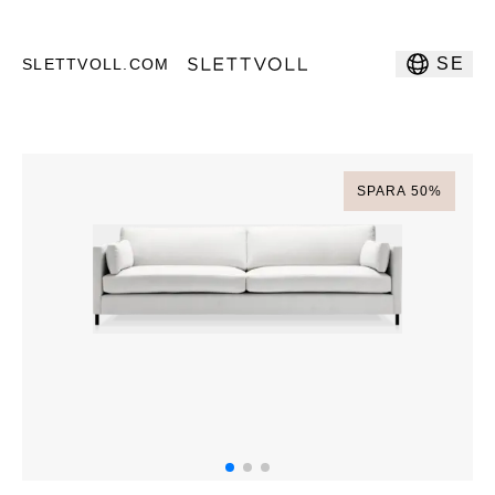
SE
SLETTVOLL.COM
SPARA
50
%