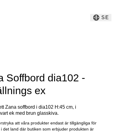
SE
 Soffbord dia102 -
ällnings ex
 ett Zana soffbord i dia102 H:45 cm, i
vart ek med brun glasskiva.
erstryka att våra produkter endast är tillgängliga för
g i det land där butiken som erbjuder produkten är