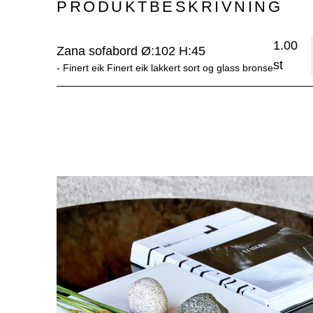
PRODUKTBESKRIVNING
1.00
Zana sofabord Ø:102 H:45
st
- 
Finert eik Finert eik lakkert sort og glass bronse