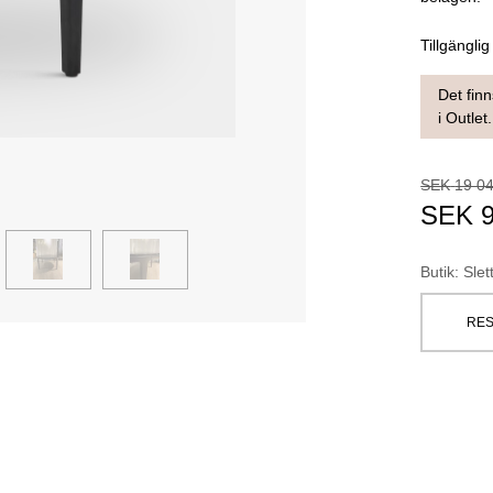
Tillgänglig
Det finn
i Outlet.
SEK
19 0
SEK
Butik
:
Slet
RES