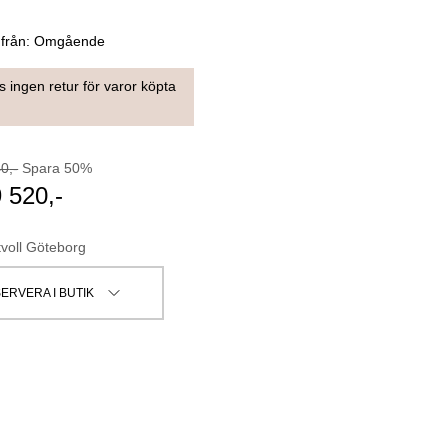
 från:
Omgående
s ingen retur för varor köpta
40
,-
Spara
50
%
9 520
,-
tvoll Göteborg
ERVERA I BUTIK