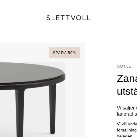
SPARA
50
%
OUTLET
Zana
utst
Vi säljer
fanerad s
Vi vill und
försäljnin
belägen.