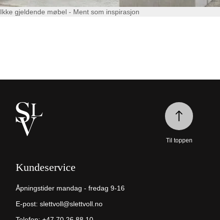
Ikke gjeldende møbel - Ment som inspirasjon
Til toppen
Kundeservice
Åpningstider mandag - fredag 9-16
E-post:
slettvoll@slettvoll.no
Telefon:
+47 70 26 88 10