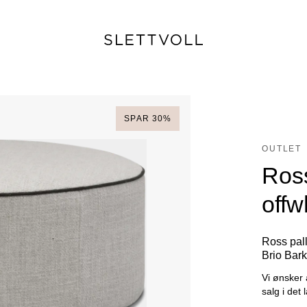
SPAR
30
%
OUTLET
Ross
offw
Ross pall
Brio Bar
Vi ønsker 
salg i det 