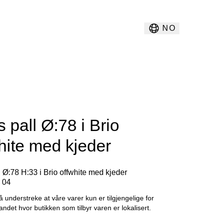
NO
 pall Ø:78 i Brio
hite med kjeder
 Ø:78 H:33 i Brio offwhite med kjeder
k 04
å understreke at våre varer kun er tilgjengelige for
landet hvor butikken som tilbyr varen er lokalisert.