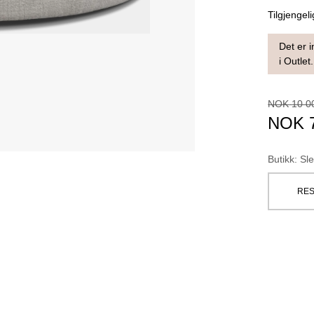
Tilgjengeli
Det er i
i Outlet.
NOK
10 0
NOK
Butikk
:
Sle
RES