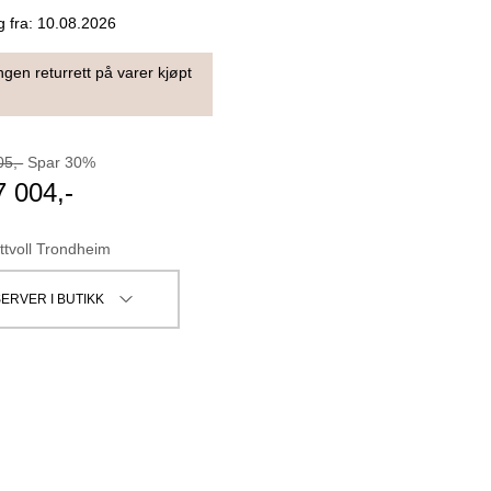
g fra:
10.08.2026
ngen returrett på varer kjøpt
05
,-
Spar
30
%
7 004
,-
ttvoll Trondheim
ERVER I BUTIKK