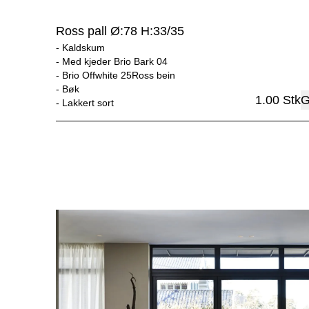
Ross pall Ø:78 H:33/35
- 
Kaldskum
- 
Med kjeder Brio Bark 04
- 
Brio Offwhite 25Ross bein
- 
Bøk
1.00
Stk
G
- 
Lakkert sort