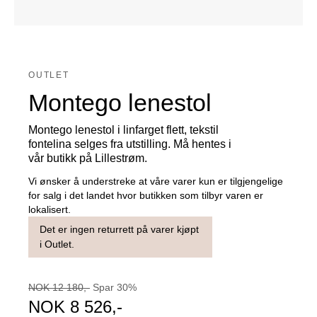
OUTLET
Montego lenestol
Montego lenestol i linfarget flett, tekstil
fontelina selges fra utstilling. Må hentes i
vår butikk på Lillestrøm.
Vi ønsker å understreke at våre varer kun er tilgjengelige
for salg i det landet hvor butikken som tilbyr varen er
lokalisert.
Det er ingen returrett på varer kjøpt
i Outlet.
NOK
12 180
,-
Spar
30
%
NOK
8 526
,-