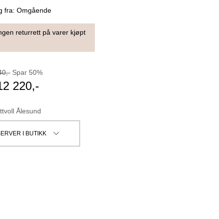
g fra:
Omgående
ngen returrett på varer kjøpt
40
,-
Spar
50
%
12 220
,-
ttvoll Ålesund
ERVER I BUTIKK