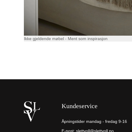
Ikke gjeldende møbel - Ment som inspirasjon
Kundeservice
Åpningstider mandag - fredag 9-16
E-post:
slettvoll@slettvoll.no