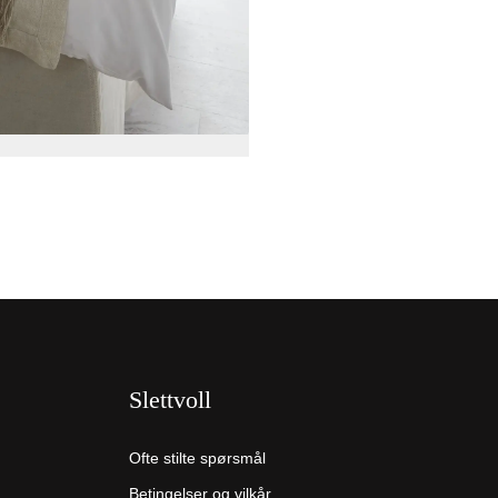
Slettvoll
Ofte stilte spørsmål
Betingelser og vilkår