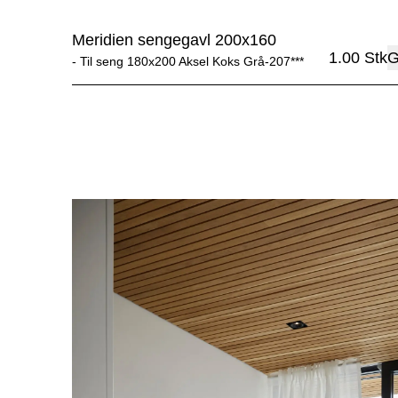
Meridien sengegavl 200x160
1.00
Stk
G
- 
Til seng 180x200 Aksel Koks Grå-207***