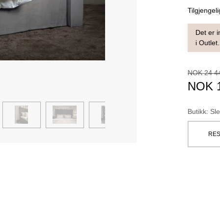
Tilgjengeli
Det er i
i Outlet.
NOK
24 4
NOK
Butikk
:
Sle
RES