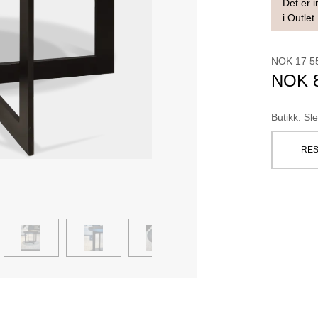
Det er i
i Outlet.
NOK
17 5
NOK
Butikk
:
Sle
RES