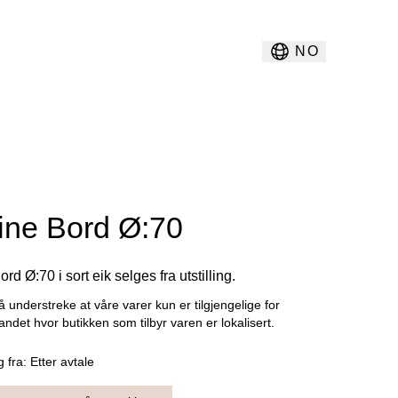
NO
ine Bord Ø:70
rd Ø:70 i sort eik selges fra utstilling.
å understreke at våre varer kun er tilgjengelige for
landet hvor butikken som tilbyr varen er lokalisert.
g fra:
Etter avtale