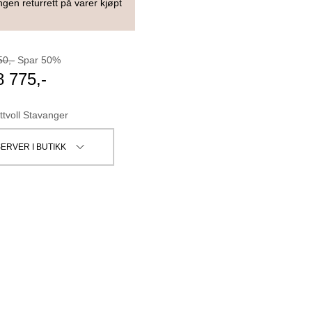
ngen returrett på varer kjøpt
50
,-
Spar
50
%
8 775
,-
ttvoll Stavanger
ERVER I BUTIKK