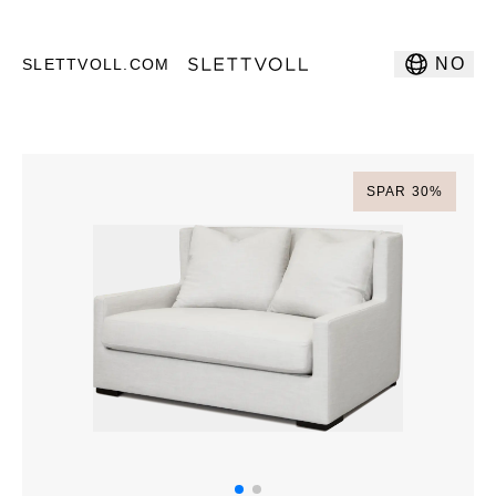
NO
SLETTVOLL.COM
SPAR
30
%