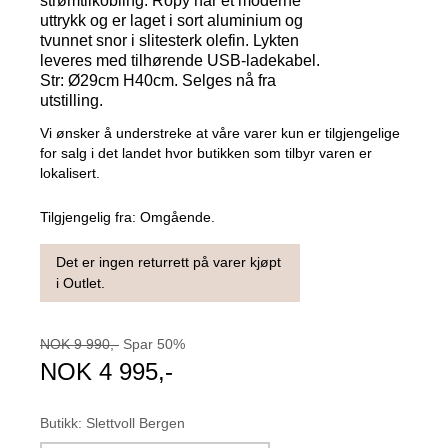
strømtilkobling. Ropy har et moderne
uttrykk og er laget i sort aluminium og
tvunnet snor i slitesterk olefin. Lykten
leveres med tilhørende USB-ladekabel.
Str: Ø29cm H40cm. Selges nå fra
utstilling.
Vi ønsker å understreke at våre varer kun er tilgjengelige
for salg i det landet hvor butikken som tilbyr varen er
lokalisert.
Tilgjengelig fra:
Omgående.
Det er ingen returrett på varer kjøpt
i Outlet.
NOK
9 990
,-
Spar
50
%
NOK
4 995
,-
Butikk
:
Slettvoll Bergen