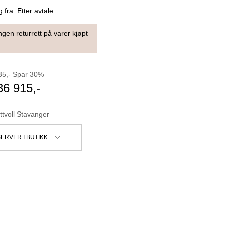
g fra:
Etter avtale
ngen returrett på varer kjøpt
35
,-
Spar
30
%
36 915
,-
ttvoll Stavanger
ERVER I BUTIKK