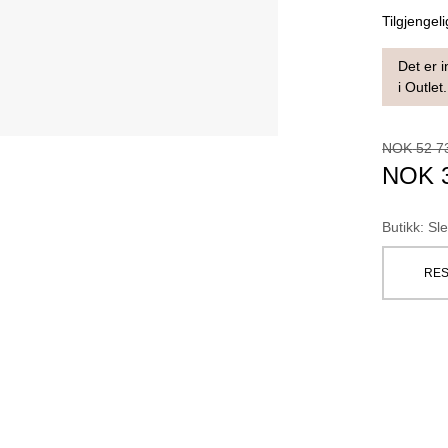
Tilgjengeli
Det er i
i Outlet.
NOK
52 7
NOK
Butikk
:
Sle
RES