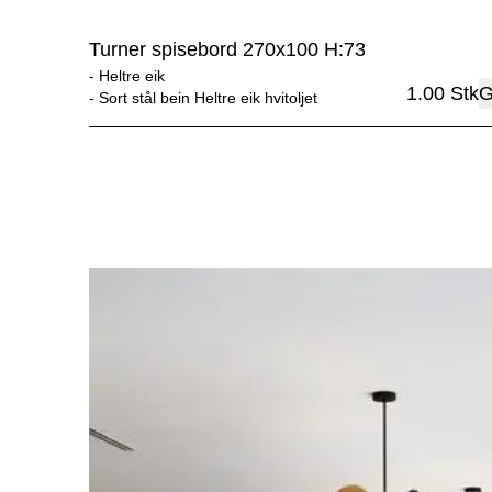
Turner spisebord 270x100 H:73
- 
Heltre eik
1.00
Stk
G
- 
Sort stål bein Heltre eik hvitoljet