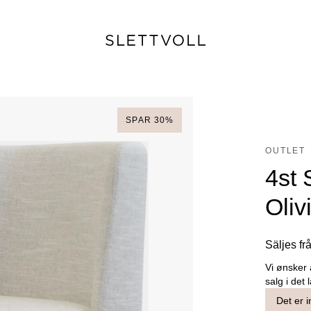
SPAR
30
%
OUTLET
4st 
Oliv
Säljes fr
Vi ønsker 
salg i det 
Det er i