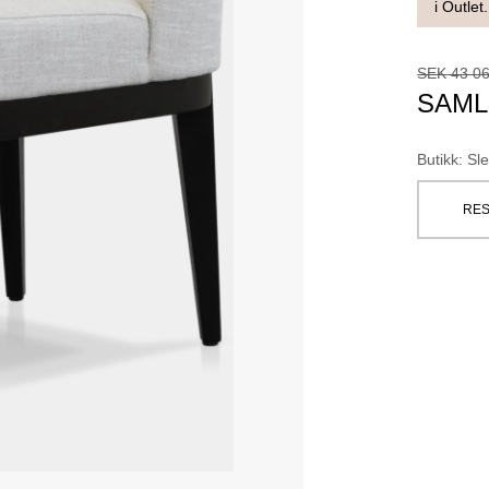
i Outlet.
SEK
43 0
SAML
Butikk
:
Sle
RES