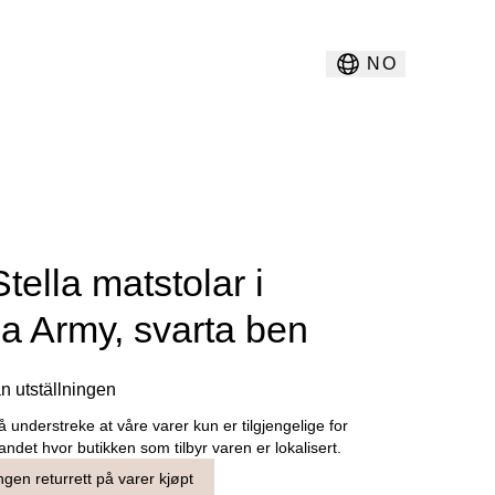
NO
Stella matstolar i
ia Army, svarta ben
ån utställningen
å understreke at våre varer kun er tilgjengelige for
landet hvor butikken som tilbyr varen er lokalisert.
ngen returrett på varer kjøpt