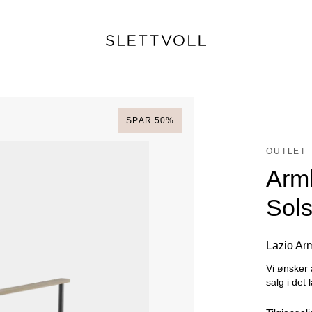
SPAR
50
%
OUTLET
Arml
Sol
Lazio Arm
Vi ønsker 
salg i det 