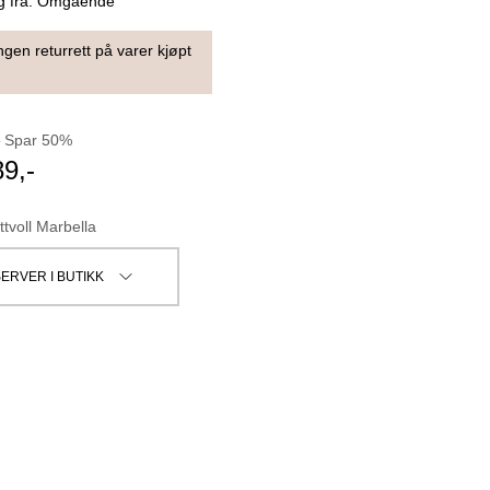
g fra:
Omgående
ngen returrett på varer kjøpt
-
Spar
50
%
89
,-
ttvoll Marbella
ERVER I BUTIKK