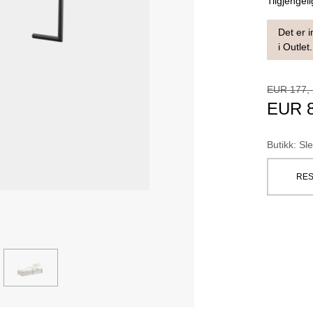
Tilgjengeli
Det er i
i Outlet.
EUR
177
,
EUR
Butikk
:
Sle
RES