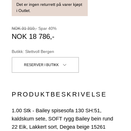
Det er ingen returrett på varer kjøpt
i Outlet.
NOK
31 310
,-
Spar
40
%
NOK
18 786
,-
Butikk
:
Slettvoll Bergen
RESERVER I BUTIKK
PRODUKTBESKRIVELSE
1.00
Stk
-
Bailey spisesofa 130 SH:51,
kaldskum sete, SOFT rygg Bailey bein rund
22 Eik, Lakkert sort, Degea beige 15261