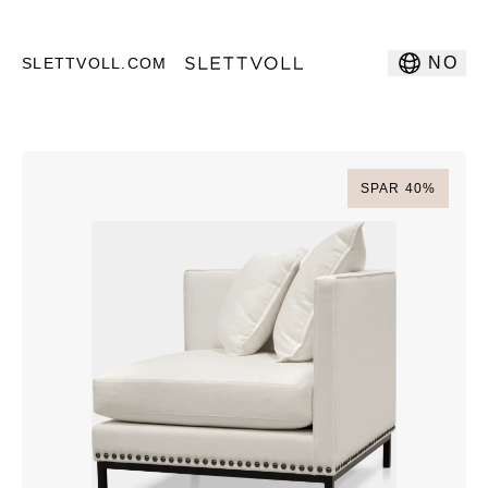
NO
SLETTVOLL.COM
SPAR
40
%