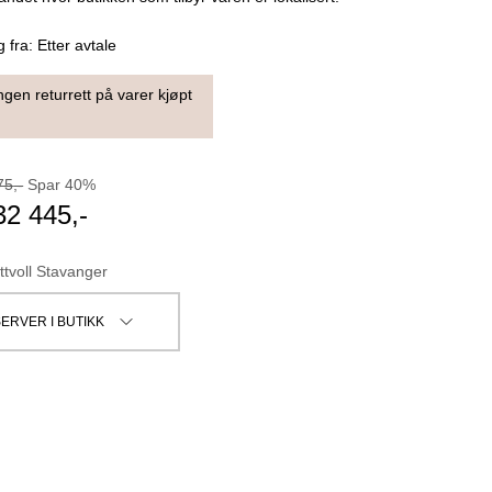
g fra:
Etter avtale
ngen returrett på varer kjøpt
75
,-
Spar
40
%
32 445
,-
ttvoll Stavanger
ERVER I BUTIKK