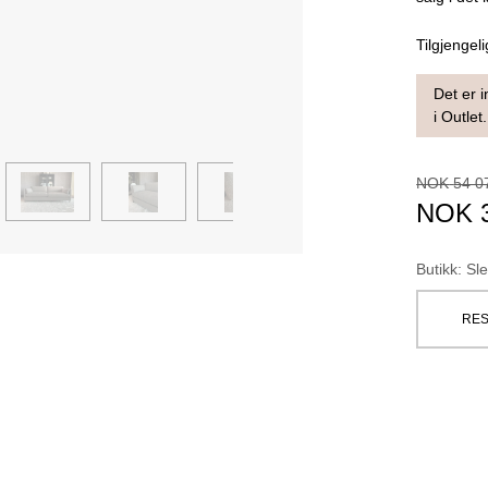
Tilgjengeli
Det er i
i Outlet.
NOK
54 0
NOK
Butikk
:
Sle
RES