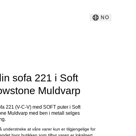
NO
in sofa 221 i Soft
lowstone Muldvarp
ofa 221 (V-C-V) med SOFT puter i Soft
one Muldvarp med ben i metall selges
ing.
å understreke at våre varer kun er tilgjengelige for
landet hvor butikken som tilbyr varen er lokalisert.