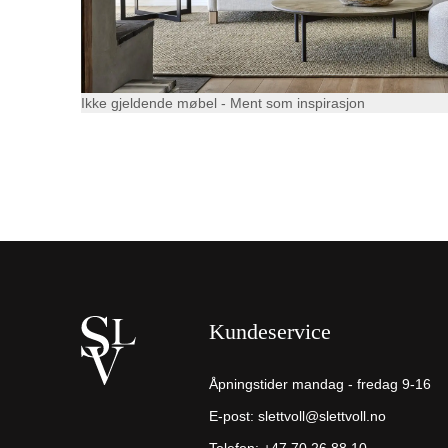
Ikke gjeldende møbel - Ment som inspirasjon
Kundeservice
Åpningstider mandag - fredag 9-16
E-post:
slettvoll@slettvoll.no