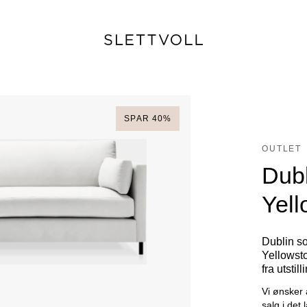
SPAR
40
%
OUTLET
Dubl
Yel
Dublin s
Yellowst
fra utstill
Vi ønsker 
salg i det 