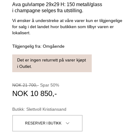
Ava gulvlampe 29x29 H: 150 metall/glass
i champagne selges fra utstilling.
Vi ønsker å understreke at våre varer kun er tilgjengelige
for salg i det landet hvor butikken som tilbyr varen er
lokalisert.
Tilgjengelig fra:
Omgående
Det er ingen returrett på varer kjøpt
i Outlet.
NOK
21 700
,-
Spar
50
%
NOK
10 850
,-
Butikk
:
Slettvoll Kristiansand
RESERVER I BUTIKK