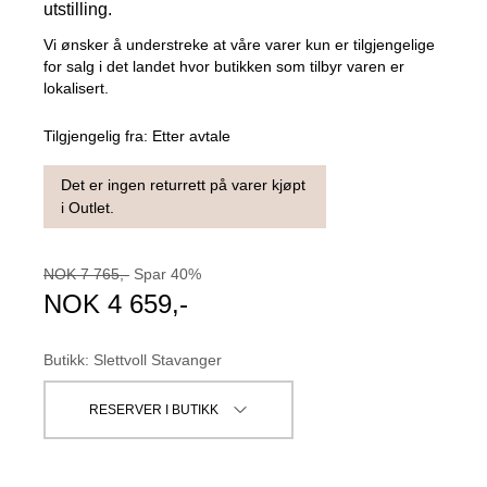
utstilling.
Vi ønsker å understreke at våre varer kun er tilgjengelige
for salg i det landet hvor butikken som tilbyr varen er
lokalisert.
Tilgjengelig fra:
Etter avtale
Det er ingen returrett på varer kjøpt
i Outlet.
NOK
7 765
,-
Spar
40
%
NOK
4 659
,-
Butikk
:
Slettvoll Stavanger
RESERVER I BUTIKK