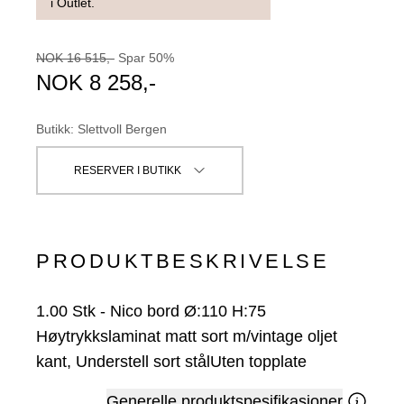
i Outlet.
NOK
16 515
,-
Spar
50
%
NOK
8 258
,-
Butikk
:
Slettvoll Bergen
RESERVER I BUTIKK
PRODUKTBESKRIVELSE
1.00
Stk
-
Nico bord Ø:110 H:75
Høytrykkslaminat matt sort m/vintage oljet
kant, Understell sort stålUten topplate
Generelle produktspesifikasjoner