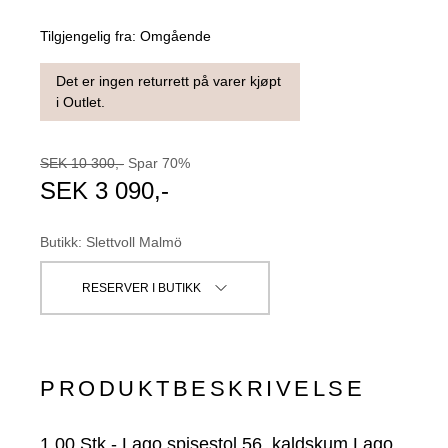
Tilgjengelig fra:
Omgående
Det er ingen returrett på varer kjøpt
i Outlet.
SEK
10 300
,-
Spar
70
%
SEK
3 090
,-
Butikk
:
Slettvoll Malmö
RESERVER I BUTIKK
PRODUKTBESKRIVELSE
1.00
Stk
-
Lago spisestol 56, kaldskum Lago