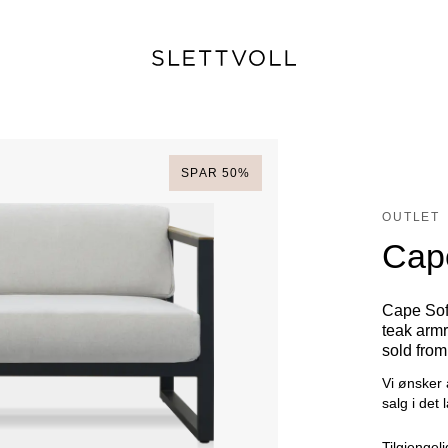
SPAR
50
%
OUTLET
Cap
Cape Sof
teak armr
sold fro
Vi ønsker 
salg i det 
Tilgjengeli