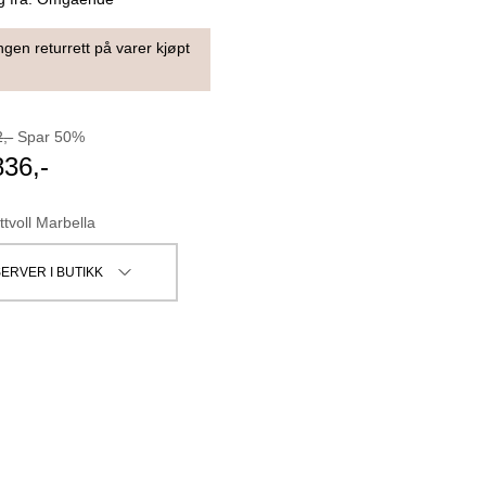
ngen returrett på varer kjøpt
2
,-
Spar
50
%
836
,-
ttvoll Marbella
ERVER I BUTIKK