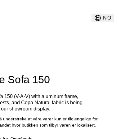
NO
e Sofa 150
a 150 (V-A-V) with aluminum frame,
ests, and Copa Natural fabric is being
m our showroom display.
å understreke at våre varer kun er tilgjengelige for
landet hvor butikken som tilbyr varen er lokalisert.
g fra:
Omgående