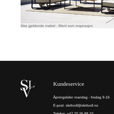
Ikke gjeldende møbel - Ment som inspirasjon
Kundeservice
Åpningstider mandag - fredag 9-16
E-post:
slettvoll@slettvoll.no
Telefon:
+47 70 26 88 10