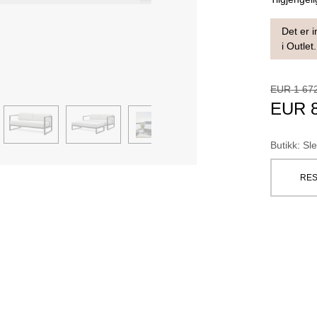
Det er i
i Outlet.
EUR
1 67
EUR
Butikk
:
Sle
RES