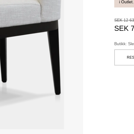
i Outlet.
SEK
12 6
SEK
Butikk
:
Sle
RES