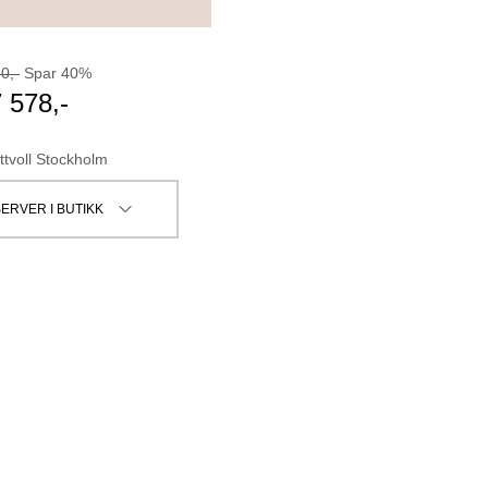
30
,-
Spar
40
%
7 578
,-
ttvoll Stockholm
ERVER I BUTIKK