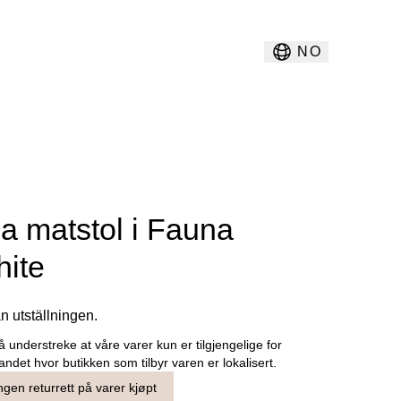
NO
la matstol i Fauna
hite
ån utställningen.
å understreke at våre varer kun er tilgjengelige for
landet hvor butikken som tilbyr varen er lokalisert.
ngen returrett på varer kjøpt