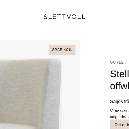
SPAR
40
%
OUTLET
Stel
offw
Säljes fr
Vi ønsker 
salg i det 
Det er i