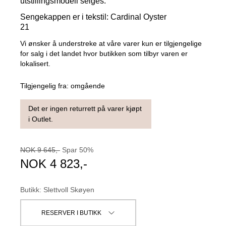
utstillingsmodell selges.
Sengekappen er i tekstil: Cardinal Oyster
21
Vi ønsker å understreke at våre varer kun er tilgjengelige
for salg i det landet hvor butikken som tilbyr varen er
lokalisert.
Tilgjengelig fra:
omgående
Det er ingen returrett på varer kjøpt
i Outlet.
NOK
9 645
,-
Spar
50
%
NOK
4 823
,-
Butikk
:
Slettvoll Skøyen
RESERVER I BUTIKK