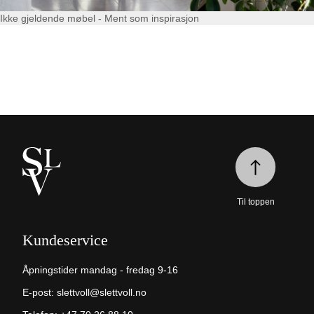
Ikke gjeldende møbel - Ment som inspirasjon
Til toppen
Kundeservice
Åpningstider mandag - fredag 9-16
E-post:
slettvoll@slettvoll.no