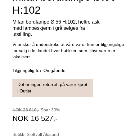
H:102
Milan bordlampe Ø:56 H:102, heltre ask
med lampeskjerm i grå selges fra
utstilling.
Vi ønsker å understreke at våre varer kun er tilgjengelige
for salg i det landet hvor butikken som tilbyr varen er
lokalisert.
Tilgjengelig fra:
Omgående
Det er ingen returrett på varer kjøpt
i Outlet.
NOK
23 610
,-
Spar
30
%
NOK
16 527
,-
Butikk
:
Slettvoll Ålesund