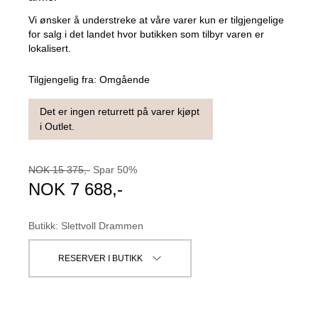
Vi ønsker å understreke at våre varer kun er tilgjengelige
for salg i det landet hvor butikken som tilbyr varen er
lokalisert.
Tilgjengelig fra:
Omgående
Det er ingen returrett på varer kjøpt
i Outlet.
NOK
15 375
,-
Spar
50
%
NOK
7 688
,-
Butikk
:
Slettvoll Drammen
RESERVER I BUTIKK