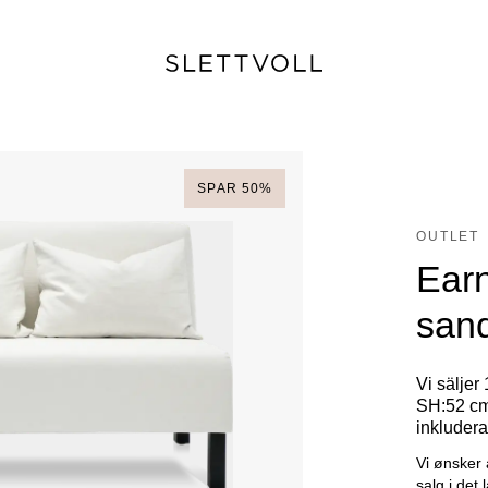
SPAR
50
%
OUTLET
Earn
san
Vi säljer
SH:52 cm,
inkludera
Vi ønsker 
salg i det 