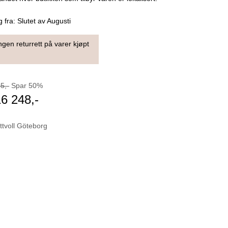
g fra:
Slutet av Augusti
ngen returrett på varer kjøpt
95
,-
Spar
50
%
16 248
,-
ttvoll Göteborg