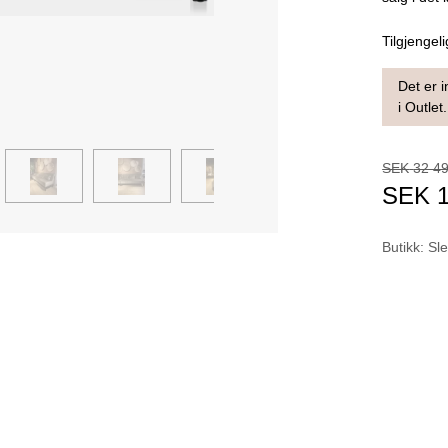
Tilgjengeli
Det er i
i Outlet.
SEK
32 4
SEK
Butikk
:
Sle