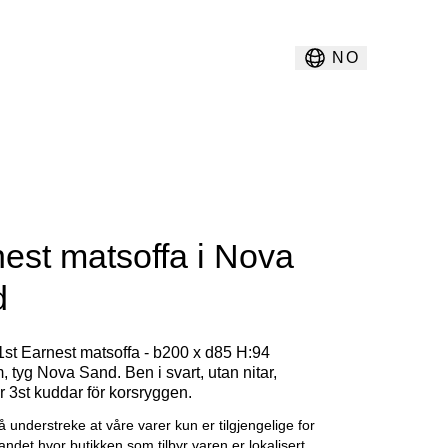
NO
est matsoffa i Nova
d
 1st Earnest matsoffa - b200 x d85 H:94
 tyg Nova Sand. Ben i svart, utan nitar,
r 3st kuddar för korsryggen.
å understreke at våre varer kun er tilgjengelige for
landet hvor butikken som tilbyr varen er lokalisert.