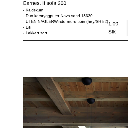
Earnest II sofa 200
- 
Kaldskum
- 
Dun korsryggputer Nova sand 13620
- 
UTEN NAGLERWindermere bein (høy/SH 52)
1.00
- 
Eik
Stk
- 
Lakkert sort