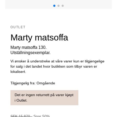
OUTLET
Marty matsoffa
Marty matsoffa 130.
Utställningsexemplar.
Vi ønsker å understreke at våre varer kun er tilgjengelige
for salg i det landet hvor butikken som tilbyr varen er
lokalisert.
Tilgjengelig fra:
Omgående
Det er ingen returrett på varer kjøpt
i Outlet.
SEK
15 870
,-
Spar
50
%