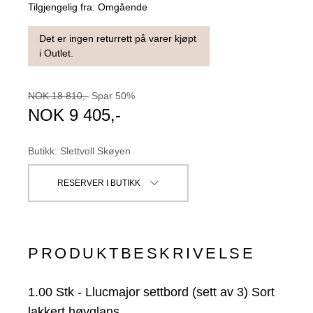
Tilgjengelig fra:
Omgående
Det er ingen returrett på varer kjøpt
i Outlet.
NOK
18 810
,-
Spar
50
%
NOK
9 405
,-
Butikk
:
Slettvoll Skøyen
RESERVER I BUTIKK
PRODUKTBESKRIVELSE
1.00
Stk
-
Llucmajor settbord (sett av 3) Sort
lakkert høyglans,