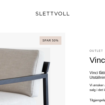
SPAR
50
%
OUTLET
Vinci
Vinci fåtö
Utställn
Vi ønsker 
salg i det 
Tilgjengeli