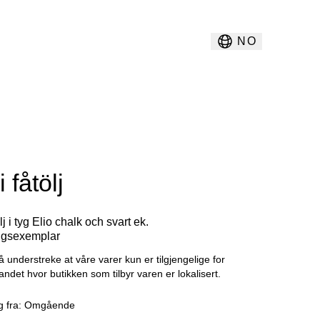
NO
 fåtölj
lj i tyg Elio chalk och svart ek.
ingsexemplar
å understreke at våre varer kun er tilgjengelige for
landet hvor butikken som tilbyr varen er lokalisert.
g fra:
Omgående