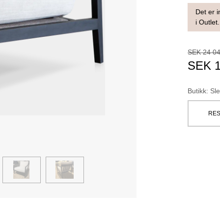
Det er i
i Outlet.
SEK
24 0
SEK
Butikk
:
Sle
RES