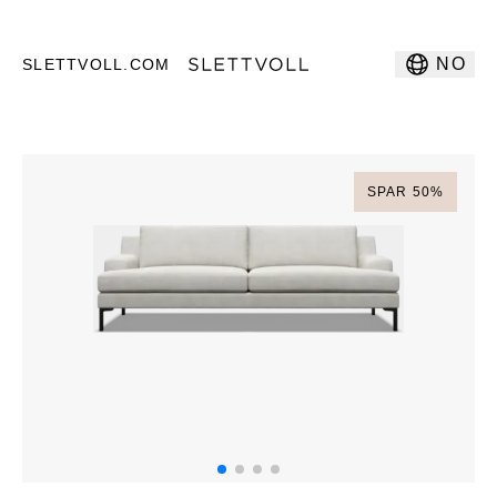
NO
SLETTVOLL.COM
SPAR
50
%