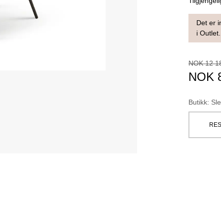
Tilgjengeli
Det er i
i Outlet.
NOK
12 1
NOK
Butikk
:
Sle
RES