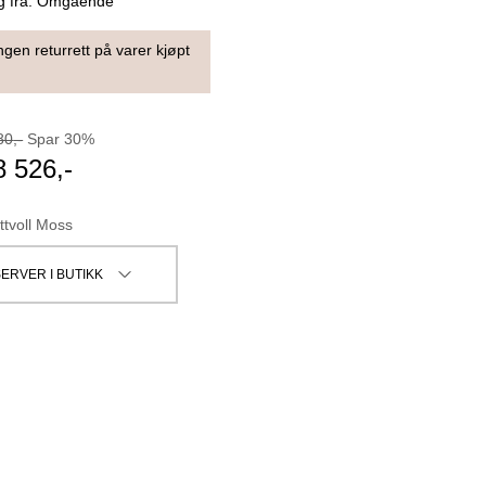
g fra:
Omgående
ngen returrett på varer kjøpt
80
,-
Spar
30
%
8 526
,-
ttvoll Moss
ERVER I BUTIKK