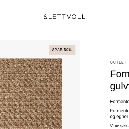
SPAR
50
%
OUTLET
For
gul
Formenter
Formente
og egner
Vi ønsker 