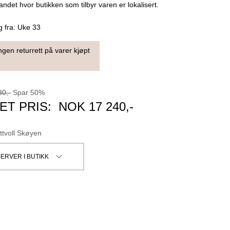
landet hvor butikken som tilbyr varen er lokalisert.
g fra:
Uke 33
ngen returrett på varer kjøpt
80
,-
Spar
50
%
ET PRIS:
NOK
17 240
,-
ttvoll Skøyen
ERVER I BUTIKK