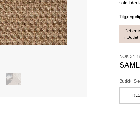
salg i det 
Tilgjengeli
Det er i
i Outlet.
NOK
34 4
SAML
Butikk
:
Sle
RES