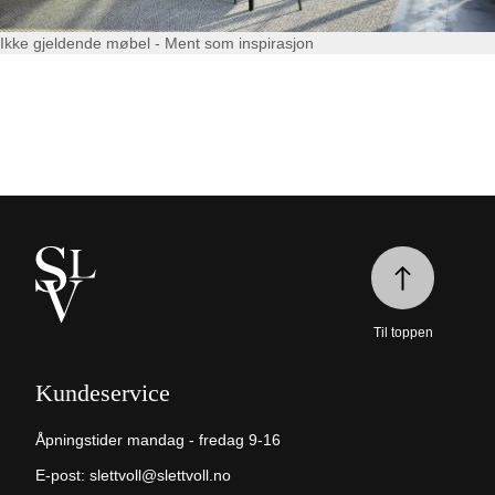
Ikke gjeldende møbel - Ment som inspirasjon
Til toppen
Kundeservice
Åpningstider mandag - fredag 9-16
E-post:
slettvoll@slettvoll.no